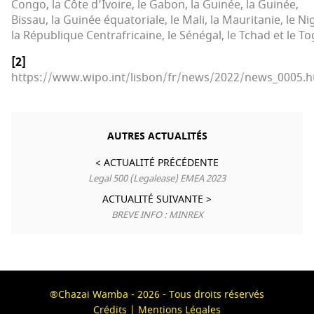
Congo, la Côte d’Ivoire, le Gabon, la Guinée, la Guinée,
Bissau, la Guinée équatoriale, le Mali, la Mauritanie, le Ni
la République Centrafricaine, le Sénégal, le Tchad et le To
[2]
https://www.wipo.int/lisbon/fr/news/2022/news_0005.h
AUTRES ACTUALITÉS
< ACTUALITÉ PRÉCÉDENTE
Legal 500 (Legalease) EMEA 2023
ACTUALITÉ SUIVANTE >
BREVE INFO : MINREX
®Chazai Wamba - 2026 - Tous droits réservés
Crédits | Mentions Légales