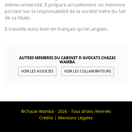
même université. Il prépare actuellement un mémoire
portant sur la responsabilité de la société mère du fait
de sa filiale.
Il travaille aussi bien en français qu’en anglais.
AUTRES MEMBRES DU CABINET D'AVOCATS CHAZAI
WAMBA
VOIR LES ASSOCIÉS
VOIR LES COLLABORATEURS
®Chazai Wamba - 2026 - Tous droits réservés
Crédits | Mentions Légales